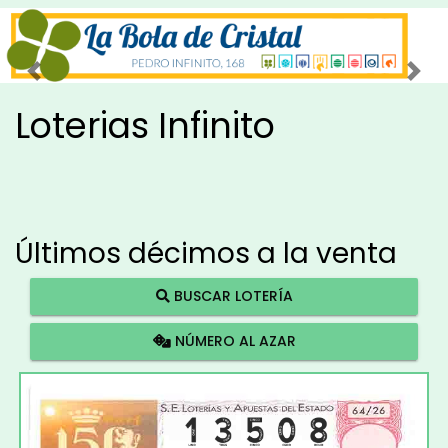
Imagen anterior
Imag
Loterias Infinito
Últimos décimos a la venta
BUSCAR LOTERÍA
NÚMERO AL AZAR