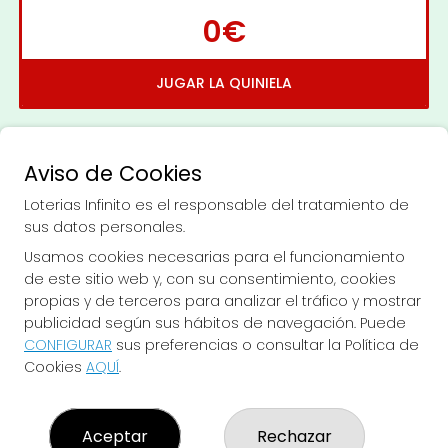
0€
JUGAR LA QUINIELA
Aviso de Cookies
Loterias Infinito es el responsable del tratamiento de
sus datos personales.
Imagen anterior
Imag
Usamos cookies necesarias para el funcionamiento
de este sitio web y, con su consentimiento, cookies
propias y de terceros para analizar el tráfico y mostrar
LOTERIAS INFINITO
publicidad según sus hábitos de navegación. Puede
¿Quiénes somos?
CONFIGURAR
sus preferencias o consultar la Política de
Comprar lotería
Cookies
AQUÍ
.
Resultados
Contacto
Empresas
Aceptar
Rechazar
Peñas