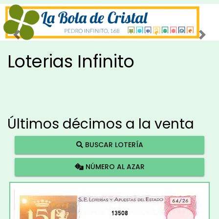
Imagen anterior
Imag
Loterias Infinito
Últimos décimos a la venta
BUSCAR LOTERÍA
NÚMERO AL AZAR
13508