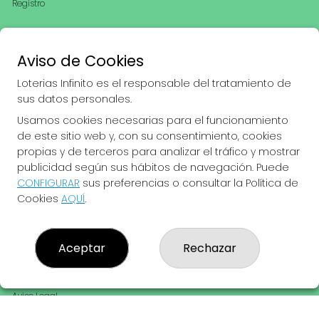
Registro
REDES SOCIALES
Aviso de Cookies
Loterias Infinito es el responsable del tratamiento de
CONTACTO
sus datos personales.
Usamos cookies necesarias para el funcionamiento
ADMINISTRACION DE LOTERIAS: 28-LAS PALMAS - RECEPTOR
OFICIAL: 43805
de este sitio web y, con su consentimiento, cookies
928208545
propias y de terceros para analizar el tráfico y mostrar
Clica aquí para contactar por WhatsApp
publicidad según sus hábitos de navegación. Puede
659850574
CONFIGURAR
sus preferencias o consultar la Política de
info@loteriasinfinito.es
Cookies
AQUÍ
.
Calle Pedro infinito, 168
Las Palmas de Gran Canaria, 35012
(Las Palmas) España
Aceptar
Rechazar
LEGAL
Aviso Legal
Política de Privacidad