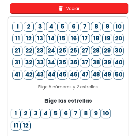
Vaciar
1
2
3
4
5
6
7
8
9
10
11
12
13
14
15
16
17
18
19
20
21
22
23
24
25
26
27
28
29
30
31
32
33
34
35
36
37
38
39
40
41
42
43
44
45
46
47
48
49
50
Elige 5 números y 2 estrellas
Elige las estrellas
1
2
3
4
5
6
7
8
9
10
11
12
1