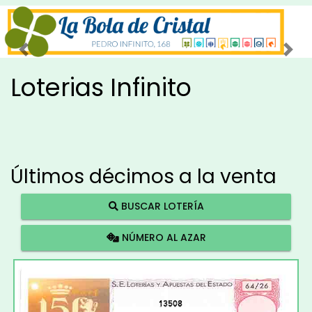
Imagen anterior
Imag
Loterias Infinito
Últimos décimos a la venta
BUSCAR LOTERÍA
NÚMERO AL AZAR
13508