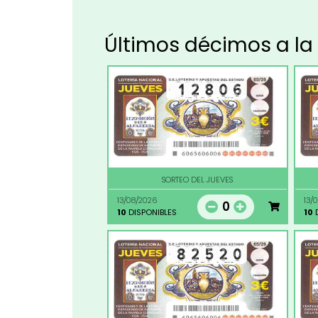
Últimos décimos a la
SORTEO DEL JUEVES
13/08/2026
13/
0
10
DISPONIBLES
10
D