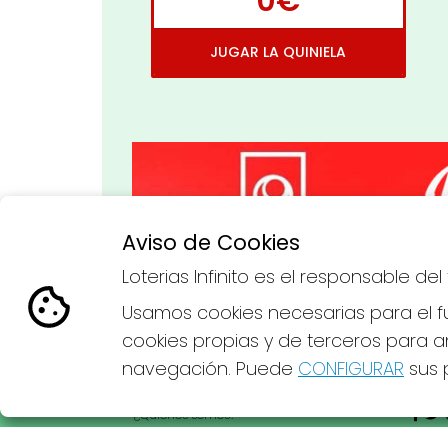
0€
JUGAR LA QUINIELA
Aviso de Cookies
Imagen anterior
Loterias Infinito es el responsable d
Usamos cookies necesarias para el fu
cookies propias y de terceros para an
navegación. Puede
CONFIGURAR
sus p
LOTERIAS INFINITO
REDE
¿Quiénes somos?
Comprar lotería