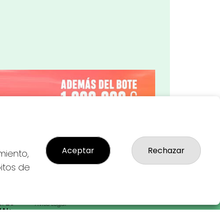
Imagen siguiente
Aceptar
Rechazar
miento,
bitos de
LEGAL
: 28-
Aviso Legal
AL:
Política de Privacidad