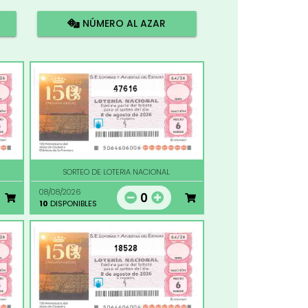
NÚMERO AL AZAR
47616
SORTEO DE LOTERIA NACIONAL
08/08/2026
0
10
DISPONIBLES
18528