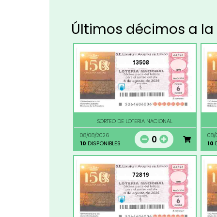
Últimos décimos a la
13508
SORTEO DE LOTERIA NACIONAL
08/08/2026
08/
0
10
DISPONIBLES
10
D
72819