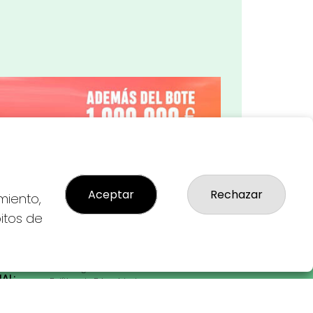
Imagen siguiente
Aceptar
Rechazar
miento,
bitos de
LEGAL
: 28-
Aviso Legal
AL:
Política de Privacidad
Política de Cookies
Condiciones de Compra