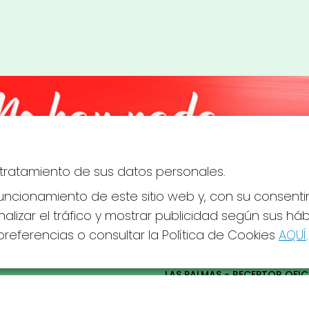
el tratamiento de sus datos personales.
ncionamiento de este sitio web y, con su consenti
alizar el tráfico y mostrar publicidad según sus há
referencias o consultar la Política de Cookies
AQUÍ
.
S SOCIALES
CONTACTO
ADMINISTRACION DE LOTERIAS
LAS PALMAS - RECEPTOR OFICI
43805
928208545