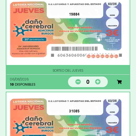
19884
SORTEO DEL JUEVES
06/08/2026
0
10
DISPONIBLES
31085