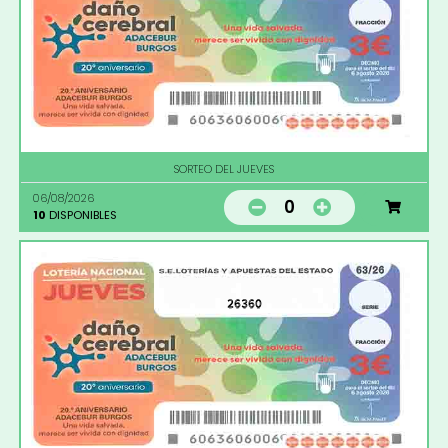
SORTEO DEL JUEVES
06/08/2026
0
10
DISPONIBLES
26360