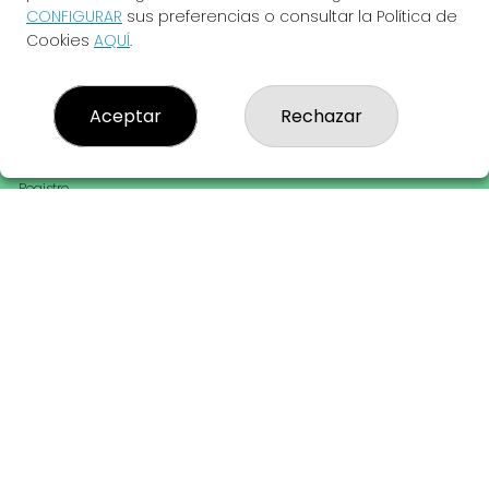
CONFIGURAR
sus preferencias o consultar la Política de
¿Quiénes somos?
Cookies
AQUÍ
.
Comprar lotería
Resultados
Contacto
Empresas
Aceptar
Rechazar
Peñas
Boletos digitales
Acceso
Registro
REDES SOCIALES
CONTACTO
ADMINISTRACION DE LOTERIAS: 28-LAS PALMAS - RECEPTOR
OFICIAL: 43805
928208545
Clica aquí para contactar por WhatsApp
659850574
info@loteriasinfinito.es