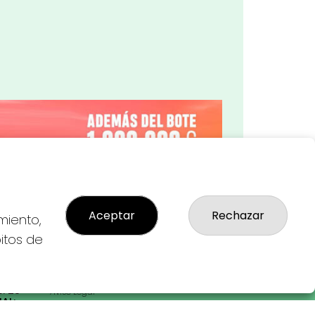
Imagen siguiente
Aceptar
Rechazar
miento,
bitos de
LEGAL
: 28-
Aviso Legal
AL:
Política de Privacidad