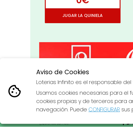
0€
JUGAR LA QUINIELA
Aviso de Cookies
Imagen anterior
Loterias Infinito es el responsable d
Usamos cookies necesarias para el fu
cookies propias y de terceros para an
navegación. Puede
CONFIGURAR
sus p
LOTERIAS INFINITO
REDE
¿Quiénes somos?
Comprar lotería