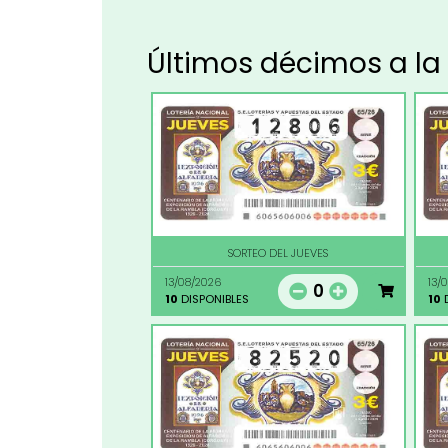
Últimos décimos a la
SORTEO DEL JUEVES
13/08/2026
13/
0
10
DISPONIBLES
10
D