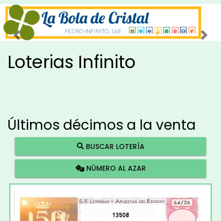
Imagen anterior
Imag
Loterias Infinito
Últimos décimos a la venta
BUSCAR LOTERÍA
NÚMERO AL AZAR
13508