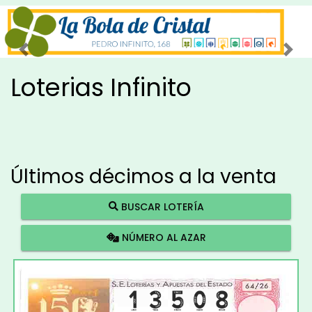
Imagen anterior
Imag
Loterias Infinito
Últimos décimos a la venta
BUSCAR LOTERÍA
NÚMERO AL AZAR