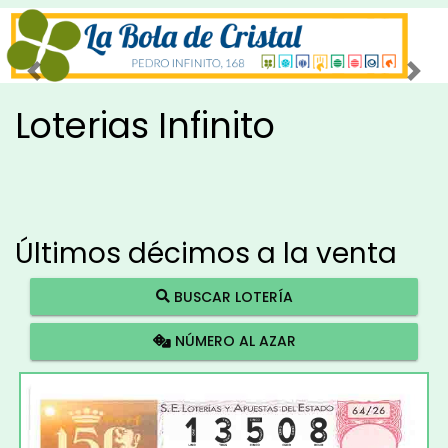
Imagen anterior
Imag
Loterias Infinito
Últimos décimos a la venta
BUSCAR LOTERÍA
NÚMERO AL AZAR